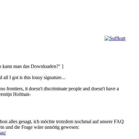
Wo kann man das Downloaden?" ]
all I got is this lousy signature...
frontiers, it doesn't discriminate people and doesn't have a
orentijn Hofman-
chon alles gesagt, ich möchte trotzdem nochmal auf unsere FAQ
rein und die Frage wäre unnötig gewesen:
aq/