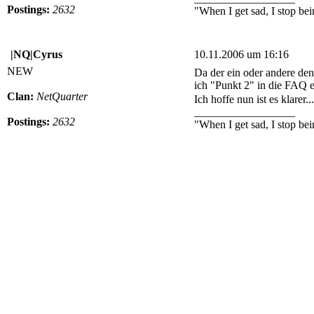
Postings:
2632
"When I get sad, I stop be
|NQ|Cyrus
10.11.2006 um 16:16
NEW
Da der ein oder andere den
ich "Punkt 2" in die FAQ e
Clan:
NetQuarter
Ich hoffe nun ist es klarer..
__________________
Postings:
2632
"When I get sad, I stop be