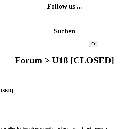
Follow us ...
Suchen
Forum > U18
[CLOSED]
OSED]
ranstalter fragen ob es moeglich ist auch mit 16 mit meinem