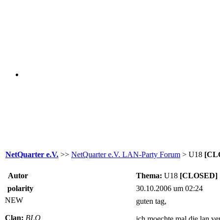
NetQuarter e.V.
>>
NetQuarter e.V. LAN-Party Forum
> U18
[CL
Autor
Thema:
U18
[CLOSED]
polarity
30.10.2006 um 02:24
NEW
guten tag,
Clan:
BLO
ich moechte mal die lan ve