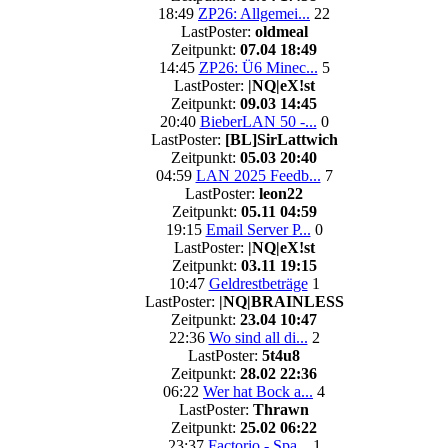
18:49
ZP26: Allgemei...
22
LastPoster:
oldmeal
Zeitpunkt:
07.04 18:49
14:45
ZP26: Ü6 Minec...
5
LastPoster:
|NQ|eX!st
Zeitpunkt:
09.03 14:45
20:40
BieberLAN 50 -...
0
LastPoster:
[BL]SirLattwich
Zeitpunkt:
05.03 20:40
04:59
LAN 2025 Feedb...
7
LastPoster:
leon22
Zeitpunkt:
05.11 04:59
19:15
Email Server P...
0
LastPoster:
|NQ|eX!st
Zeitpunkt:
03.11 19:15
10:47
Geldrestbeträge
1
LastPoster:
|NQ|BRAINLESS
Zeitpunkt:
23.04 10:47
22:36
Wo sind all di...
2
LastPoster:
5t4u8
Zeitpunkt:
28.02 22:36
06:22
Wer hat Bock a...
4
LastPoster:
Thrawn
Zeitpunkt:
25.02 06:22
23:37
Factorio - Spa...
1