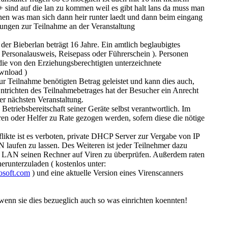
 sind auf die lan zu kommen weil es gibt halt lans da muss man
nen was man sich dann heir runter laedt und dann beim eingang
zungen zur Teilnahme an der Veranstaltung
der Bieberlan beträgt 16 Jahre. Ein amtlich beglaubigtes
 Personalausweis, Reisepass oder Führerschein ). Personen
die von den Erziehungsberechtigten unterzeichnete
wnload )
ur Teilnahme benötigten Betrag geleistet und kann dies auch,
ntrichten des Teilnahmebetrages hat der Besucher ein Anrecht
der nächsten Veranstaltung.
e Betriebsbereitschaft seiner Geräte selbst verantwortlich. Im
en oder Helfer zu Rate gezogen werden, sofern diese die nötige
ikte ist es verboten, private DHCP Server zur Vergabe von IP
laufen zu lassen. Des Weiteren ist jeder Teilnehmer dazu
er LAN seinen Rechner auf Viren zu überprüfen. Außerdem raten
runterzuladen ( kostenlos unter:
osoft.com
) und eine aktuelle Version eines Virenscanners
enn sie dies bezueglich auch so was einrichten koennten!