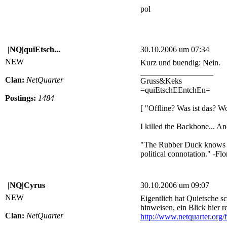
pol
|NQ|quiEtsch...
30.10.2006 um 07:34
NEW
Kurz und buendig: Nein.
__________________
Clan:
NetQuarter
Gruss&Keks
=quiEtschEEntchEn=
Postings:
1484
[ "Offline? Was ist das? 
I killed the Backbone... And 
"The Rubber Duck knows no 
political connotation." -Fl
|NQ|Cyrus
30.10.2006 um 09:07
NEW
Eigentlich hat Quietsche s
hinweisen, ein Blick hier 
Clan:
NetQuarter
http://www.netquarter.org/f
__________________