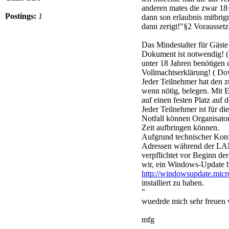
anderen mates die zwar 18+
Postings:
1
dann son erlaubnis mitbrig
dann zerigt!"§2 Vorausset
Das Mindestalter für Gäste 
Dokument ist notwendig! (
unter 18 Jahren benötigen 
Vollmachtserklärung! ( Do
Jeder Teilnehmer hat den z
wenn nötig, belegen. Mit E
auf einen festen Platz auf 
Jeder Teilnehmer ist für di
Notfall können Organisator
Zeit aufbringen können.
Aufgrund technischer Konfl
Adressen während der LAN 
verpflichtet vor Beginn d
wir, ein Windows-Update he
http://windowsupdate.micr
installiert zu haben.
"
wuedrde mich sehr freuen w
mfg