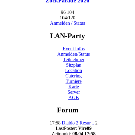
ZockParade 2026
96
104
104/120
Anmelden / Status
LAN-Party
Event Infos
Anmelden/Status
Teilnehmer
Sitzplan
Location
Catering
Turniere
Karte
Server
AGB
Forum
17:58
Diablo 2 Resur...
2
LastPoster:
Vire09
Zeitpunkt:
08.04 17:58