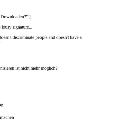
s Downloaden?" ]
s lousy signature...
oesn't discriminate people and doesn't have a
-
nisieren ist nicht mehr möglich?
og
r machen