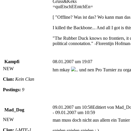
Gruss&Keks
=quiEtschEEntchEn=
[ "Offline? Was ist das? Wo kann man da
I killed the Backbone... And all I got is thi
"The Rubber Duck knows no frontiers, it d
political connotation." -Florentijn Hofman
Kampfi
08.01.2007 um 19:07
NEW
hm mkay
.. und nen Pro Turnier zu orga
Clan:
Kein Clan
Postings:
9
09.01.2007 um 10:58
Editiert von Mad_D
Mad_Dog
- 09.01.2007 um 10:59
NEW
man muss doch nicht aus allem ein Tunie
Clan:
[-MTF-]
spielen spielen spielen :-)