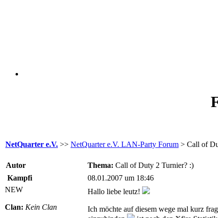
F
NetQuarter e.V.
>>
NetQuarter e.V. LAN-Party Forum
> Call of Du
Autor
Thema:
Call of Duty 2 Turnier? :)
Kampfi
08.01.2007 um 18:46
NEW
Hallo liebe leutz!
Clan:
Kein Clan
Ich möchte auf diesem wege mal kurz fra