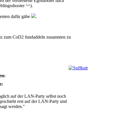
ken der verbreiteste Egoshooter nach
blingsshooter ^^).
senten dafür gäbe
.
leutz zum CoD2 fundaddeln zusammen zu
en:
n:
möglich auf der LAN-Party selbst noch
 geschieht erst auf der LAN-Party und
esagt werden."