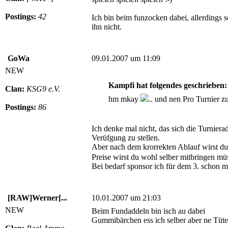
Postings:
42
Ich bin beim funzocken dabei, allerdings s
ihn nicht.
GoWa
09.01.2007 um 11:09
NEW
Kampfi hat folgendes geschrieben:
Clan:
KSG9 e.V.
hm mkay
.. und nen Pro Turnier z
Postings:
86
Ich denke mal nicht, das sich die Turnier
Verüfgung zu stellen.
Aber nach dem krorrekten Ablauf wirst du
Preise wirst du wohl selber mitbringen m
Bei bedarf sponsor ich für dem 3. schon 
[RAW]Werner[...
10.01.2007 um 21:03
NEW
Beim Fundaddeln bin isch au dabei
Gummibärchen ess ich selber aber ne Tüte 