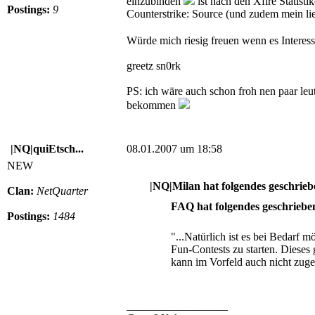
einzubinden
ist nach den Xfire Statisti
Postings:
9
Counterstrike: Source (und zudem mein lie
Würde mich riesig freuen wenn es Interes
greetz sn0rk
PS: ich wäre auch schon froh nen paar 
bekommen
|NQ|quiEtsch...
08.01.2007 um 18:58
NEW
|NQ|Milan hat folgendes geschrieb
Clan:
NetQuarter
FAQ hat folgendes geschriebe
Postings:
1484
"...Natürlich ist es bei Bedarf 
Fun-Contests zu starten. Dieses
kann im Vorfeld auch nicht zug
__________________