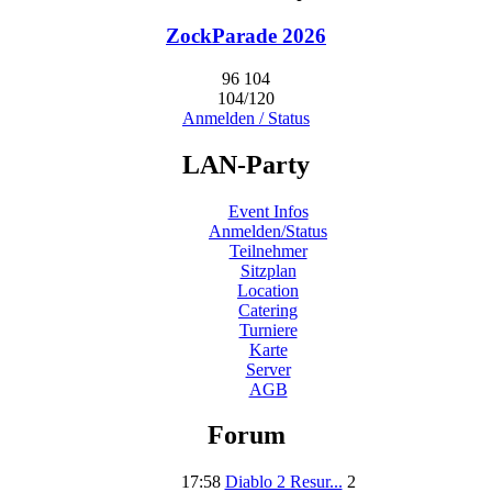
ZockParade 2026
96
104
104/120
Anmelden / Status
LAN-Party
Event Infos
Anmelden/Status
Teilnehmer
Sitzplan
Location
Catering
Turniere
Karte
Server
AGB
Forum
17:58
Diablo 2 Resur...
2