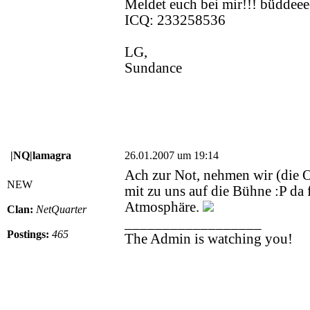
Meldet euch bei mir!!! büddeee
ICQ: 233258536
LG,
Sundance
|NQ|lamagra
26.01.2007 um 19:14
Ach zur Not, nehmen wir (die O
NEW
mit zu uns auf die Bühne :P da 
Atmosphäre.
Clan:
NetQuarter
__________________
Postings:
465
The Admin is watching you!