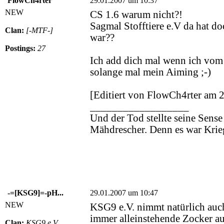
FlowCh4rter
29.01.2007 um 10:37
NEW
CS 1.6 warum nicht?!
Sagmal Stofftiere e.V da hat d
Clan:
[-MTF-]
war??
Postings:
27
Ich add dich mal wenn ich vom 
solange mal mein Aiming ;-)
[Editiert von FlowCh4rter am 
__________________
Und der Tod stellte seine Sense
Mähdrescher. Denn es war Krie
-=[KSG9]=-pH...
29.01.2007 um 10:47
NEW
KSG9 e.V. nimmt natürlich auc
immer alleinstehende Zocker au
Clan:
KSG9 e.V.