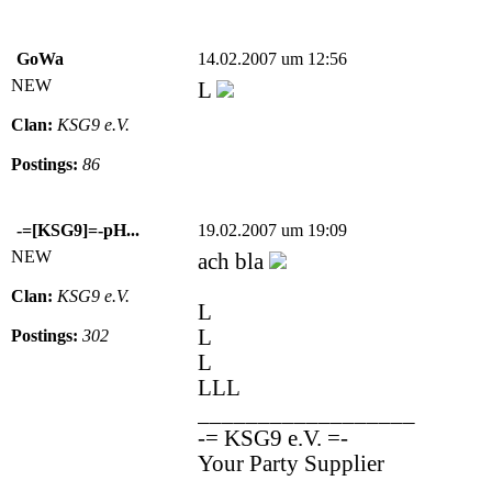
GoWa
14.02.2007 um 12:56
NEW
L
Clan:
KSG9 e.V.
Postings:
86
-=[KSG9]=-pH...
19.02.2007 um 19:09
NEW
ach bla
Clan:
KSG9 e.V.
L
L
Postings:
302
L
LLL
__________________
-= KSG9 e.V. =-
Your Party Supplier