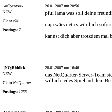
-=Cytrox=-
26.01.2007 um 20:56
NEW
pfui lama was soll deine freun
Clan:
cXt
naja wärs net cs würd ich sofor
Postings:
7
kannst dich aber trotzdem mal b
|NQ|Riddick
28.01.2007 um 16:46
NEW
das NetQuarter-Server-Team ste
will ich jedes Spiel auf dem B
Clan:
NetQuarter
Postings:
1255