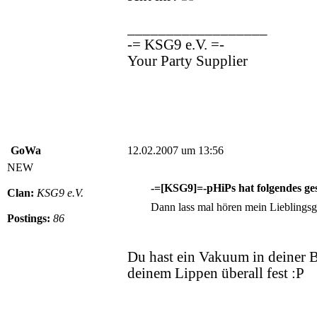
__________________
-= KSG9 e.V. =-
Your Party Supplier
GoWa
12.02.2007 um 13:56
NEW
-=[KSG9]=-pHiPs hat folgendes ge
Clan:
KSG9 e.V.
Dann lass mal hören mein Liebling
Postings:
86
Du hast ein Vakuum in deiner B
deinem Lippen überall fest :P