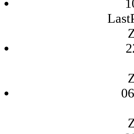
1
Last
Z
2
Z
06
Z