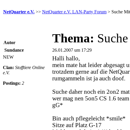
NetQuarter e.V.
>>
NetQuarter e.V. LAN-Party Forum
> Suche Mit
Thema:
Suche
Autor
Sundance
26.01.2007 um 17:29
NEW
Halli hallo,
mein mate hat leider abgesagt 
Clan:
Stofftiere Online
trotzdem gerne auf die NetQuart
e.V.
rumgammeln ist ja auch doof.
Postings:
2
Suche daher noch ein 2on2 mate 
wer mag nen 5on5 CS 1.6 tea
gG*
Bin auch pflegeleicht *smile*
Sitze auf Platz G-17