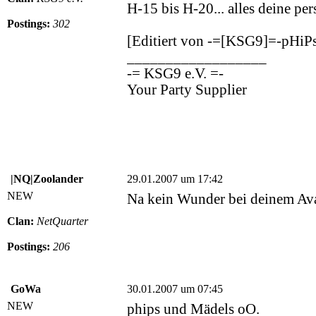
H-15 bis H-20... alles deine p
Postings:
302
[Editiert von -=[KSG9]=-pHiP
__________________
-= KSG9 e.V. =-
Your Party Supplier
|NQ|Zoolander
29.01.2007 um 17:42
NEW
Na kein Wunder bei deinem Avat
Clan:
NetQuarter
Postings:
206
GoWa
30.01.2007 um 07:45
NEW
phips und Mädels oO.