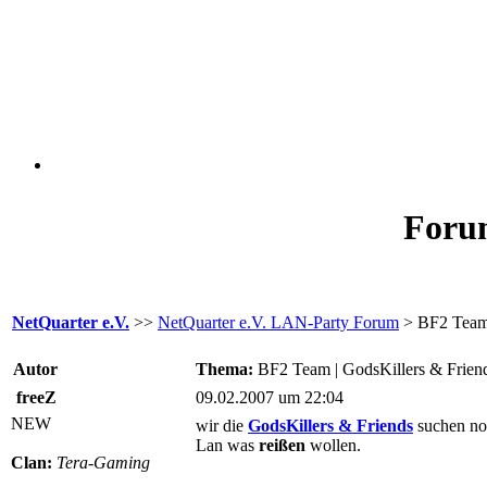
Forum
NetQuarter e.V.
>>
NetQuarter e.V. LAN-Party Forum
> BF2 Team 
Autor
Thema:
BF2 Team | GodsKillers & Frien
freeZ
09.02.2007 um 22:04
NEW
wir die
GodsKillers & Friends
suchen n
Lan was
reißen
wollen.
Clan:
Tera-Gaming