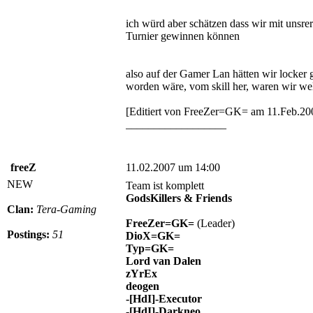
ich würd aber schätzen dass wir mit unsre
Turnier gewinnen können
also auf der Gamer Lan hätten wir locker
worden wäre, vom skill her, waren wir we
[Editiert von FreeZer=GK= am 11.Feb.20
__________________
freeZ
11.02.2007 um 14:00
NEW
Team ist komplett
GodsKillers & Friends
Clan:
Tera-Gaming
FreeZer=GK=
(Leader)
Postings:
51
DioX=GK=
Typ=GK=
Lord van Dalen
zYrEx
deogen
-[HdI]-Executor
-[HdI]-Darkneo