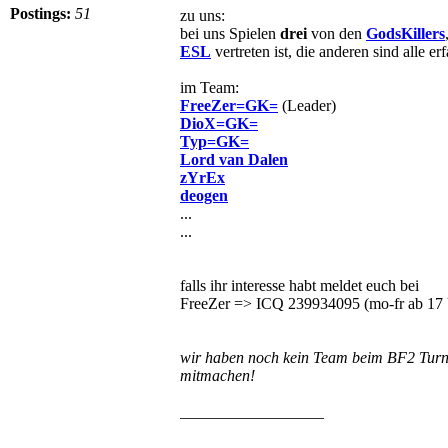
Postings:
51
zu uns:
bei uns Spielen
drei
von den
GodsKillers
ESL
vertreten ist, die anderen sind alle e
im Team:
FreeZer=GK=
(Leader)
DioX=GK=
Typ=GK=
Lord van Dalen
zYrEx
deogen
...
...
falls ihr interesse habt meldet euch bei
FreeZer => ICQ 239934095 (mo-fr ab 17
wir haben noch kein Team beim BF2 Turni
mitmachen!
__________________