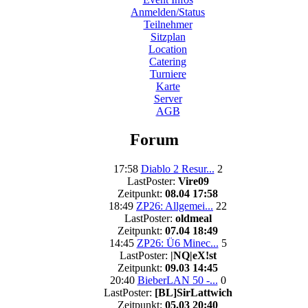
Anmelden/Status
Teilnehmer
Sitzplan
Location
Catering
Turniere
Karte
Server
AGB
Forum
17:58
Diablo 2 Resur...
2
LastPoster:
Vire09
Zeitpunkt:
08.04 17:58
18:49
ZP26: Allgemei...
22
LastPoster:
oldmeal
Zeitpunkt:
07.04 18:49
14:45
ZP26: Ü6 Minec...
5
LastPoster:
|NQ|eX!st
Zeitpunkt:
09.03 14:45
20:40
BieberLAN 50 -...
0
LastPoster:
[BL]SirLattwich
Zeitpunkt:
05.03 20:40