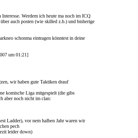
 Interesse. Werdem ich heute ma noch im ICQ
über auch posten (wie skilled z.b.) und bisherige
arkneo schonma eintragen könntest in deine
2007 um 01:21]
ätzen, wir haben gute Taktiken drauf
 ne komische Liga mitgespielt (die gibs
ch aber noch nicht im clan:
uest Ladder), vor nem halben Jahr waren wir
sschen pech
rezit leider down)