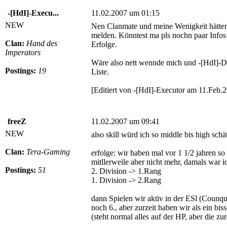
-[HdI]-Execu...
11.02.2007 um 01:15
NEW
Nen Clanmate und meine Wenigkeit hätten
melden. Könntest ma pls nochn paar Infos 
Clan:
Hand des
Erfolge.
Imperators
Wäre also nett wennde mich und -[HdI]-D
Postings:
19
Liste.
[Editiert von -[HdI]-Executor am 11.Feb.
freeZ
11.02.2007 um 09:41
NEW
also skill würd ich so middle bis high sch
Clan:
Tera-Gaming
erfolge: wir haben mal vor 1 1/2 jahren so
mitllerweile aber nicht mehr, damals war i
Postings:
51
2. Division -> 1.Rang
1. Division -> 2.Rang
dann Spielen wir aktiv in der ESl (Counq
noch 6., aber zurzeit haben wir als ein bi
(steht normal alles auf der HP, aber die zu