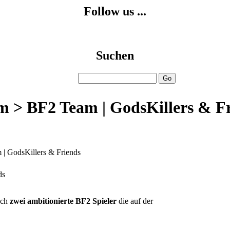
Follow us ...
Suchen
 > BF2 Team | GodsKillers & F
| GodsKillers & Friends
ds
och
zwei ambitionierte BF2 Spieler
die auf der