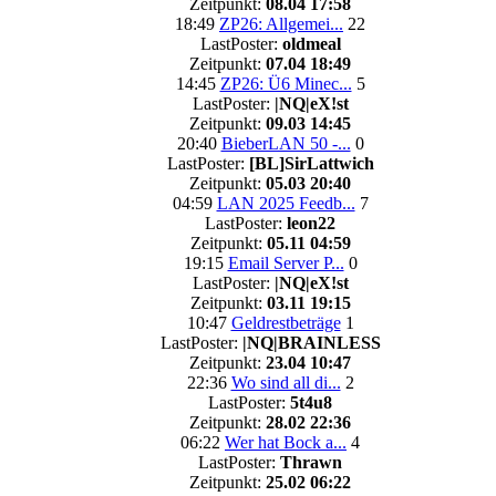
Zeitpunkt:
08.04 17:58
18:49
ZP26: Allgemei...
22
LastPoster:
oldmeal
Zeitpunkt:
07.04 18:49
14:45
ZP26: Ü6 Minec...
5
LastPoster:
|NQ|eX!st
Zeitpunkt:
09.03 14:45
20:40
BieberLAN 50 -...
0
LastPoster:
[BL]SirLattwich
Zeitpunkt:
05.03 20:40
04:59
LAN 2025 Feedb...
7
LastPoster:
leon22
Zeitpunkt:
05.11 04:59
19:15
Email Server P...
0
LastPoster:
|NQ|eX!st
Zeitpunkt:
03.11 19:15
10:47
Geldrestbeträge
1
LastPoster:
|NQ|BRAINLESS
Zeitpunkt:
23.04 10:47
22:36
Wo sind all di...
2
LastPoster:
5t4u8
Zeitpunkt:
28.02 22:36
06:22
Wer hat Bock a...
4
LastPoster:
Thrawn
Zeitpunkt:
25.02 06:22