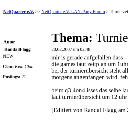
NetQuarter e.V.
>>
NetQuarter e.V. LAN-Party Forum
> Turnierze
Thema:
Turnie
Autor
RandallFlagg
20.02.2007 um 02:48
NEW
mir is gerade aufgefallen dass
die games laut zeitplan um 1uh
Clan:
Kein Clan
bei der turnierübersicht steht a
morgens angenfangen wird. feh
Postings:
21
beim q3 4on4 isses das selbe l
laut turnierübersicht um 12 uhr
[Editiert von RandallFlagg am