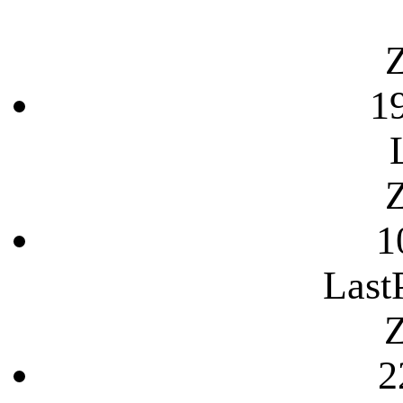
Z
1
Z
1
Last
Z
2