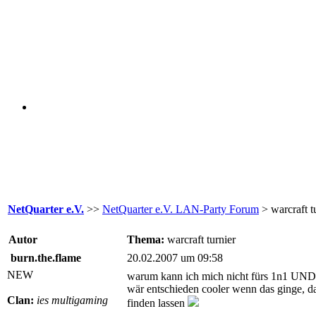
NetQuarter e.V.
>>
NetQuarter e.V. LAN-Party Forum
> warcraft t
Autor
Thema:
warcraft turnier
burn.the.flame
20.02.2007 um 09:58
NEW
warum kann ich mich nicht fürs 1n1 UND
wär entschieden cooler wenn das ginge, d
Clan:
ies multigaming
finden lassen