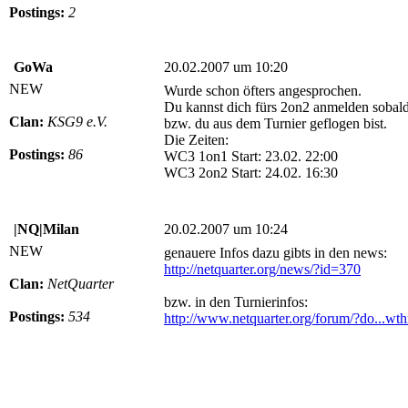
Postings:
2
GoWa
20.02.2007 um 10:20
NEW
Wurde schon öfters angesprochen.
Du kannst dich fürs 2on2 anmelden sobald
Clan:
KSG9 e.V.
bzw. du aus dem Turnier geflogen bist.
Die Zeiten:
Postings:
86
WC3 1on1 Start: 23.02. 22:00
WC3 2on2 Start: 24.02. 16:30
|NQ|Milan
20.02.2007 um 10:24
NEW
genauere Infos dazu gibts in den news:
http://netquarter.org/news/?id=370
Clan:
NetQuarter
bzw. in den Turnierinfos:
Postings:
534
http://www.netquarter.org/forum/?do...w