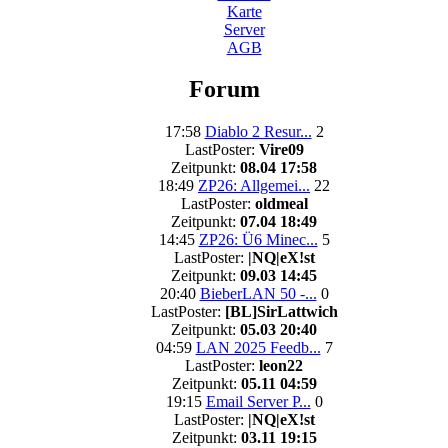
Karte
Server
AGB
Forum
17:58
Diablo 2 Resur...
2
LastPoster:
Vire09
Zeitpunkt:
08.04 17:58
18:49
ZP26: Allgemei...
22
LastPoster:
oldmeal
Zeitpunkt:
07.04 18:49
14:45
ZP26: Ü6 Minec...
5
LastPoster:
|NQ|eX!st
Zeitpunkt:
09.03 14:45
20:40
BieberLAN 50 -...
0
LastPoster:
[BL]SirLattwich
Zeitpunkt:
05.03 20:40
04:59
LAN 2025 Feedb...
7
LastPoster:
leon22
Zeitpunkt:
05.11 04:59
19:15
Email Server P...
0
LastPoster:
|NQ|eX!st
Zeitpunkt:
03.11 19:15