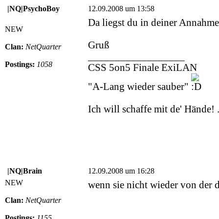
|NQ|PsychoBoy
12.09.2008 um 13:58
Da liegst du in deiner Annahme 
NEW
Gruß
Clan:
NetQuarter
__________________
Postings:
1058
CSS 5on5 Finale ExiLAN
"A-Lang wieder sauber"
Ich will schaffe mit de' Hände! 
|NQ|Brain
12.09.2008 um 16:28
NEW
wenn sie nicht wieder von der de
Clan:
NetQuarter
Postings:
1155