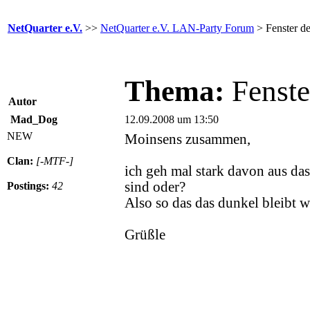
NetQuarter e.V.
>>
NetQuarter e.V. LAN-Party Forum
> Fenster de
Thema:
Fenste
Autor
Mad_Dog
12.09.2008 um 13:50
NEW
Moinsens zusammen,
Clan:
[-MTF-]
ich geh mal stark davon aus das
sind oder?
Postings:
42
Also so das das dunkel bleibt w
Grüßle