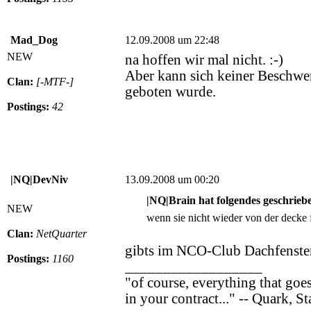
Mad_Dog
12.09.2008 um 22:48
NEW
na hoffen wir mal nicht. :-)
Aber kann sich keiner Beschwer
Clan:
[-MTF-]
geboten wurde.
Postings:
42
|NQ|DevNiv
13.09.2008 um 00:20
|NQ|Brain hat folgendes geschrieb
NEW
wenn sie nicht wieder von der decke fa
Clan:
NetQuarter
gibts im NCO-Club Dachfenster?
Postings:
1160
__________________
"of course, everything that goes
in your contract..." -- Quark, S