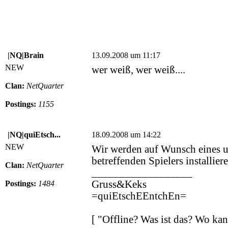
|NQ|Brain
13.09.2008 um 11:17
NEW
wer weiß, wer weiß....
Clan:
NetQuarter
Postings:
1155
|NQ|quiEtsch...
18.09.2008 um 14:22
NEW
Wir werden auf Wunsch eines u
betreffenden Spielers installier
Clan:
NetQuarter
__________________
Gruss&Keks
Postings:
1484
=quiEtschEEntchEn=
[ "Offline? Was ist das? Wo k