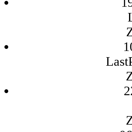
1
Z
1
Last
Z
2
Z