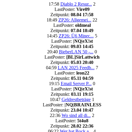
17:58
Diablo 2 Resur...
2
LastPoster:
Vire09
Zeitpunkt:
08.04 17:58
18:49
ZP26: Allgemei...
22
LastPoster:
oldmeal
Zeitpunkt:
07.04 18:49
14:45
ZP26: Ü6 Minec...
5
LastPoster:
|NQ|eX!st
Zeitpunkt:
09.03 14:45
20:40
BieberLAN 50 -...
0
LastPoster:
[BL]SirLattwich
Zeitpunkt:
05.03 20:40
04:59
LAN 2025 Feedb...
7
LastPoster:
leon22
Zeitpunkt:
05.11 04:59
19:15
Email Server P...
0
LastPoster:
|NQ|eX!st
Zeitpunkt:
03.11 19:15
10:47
Geldrestbeträge
1
LastPoster:
|NQ|BRAINLESS
Zeitpunkt:
23.04 10:47
22:36
Wo sind all di...
2
LastPoster:
5t4u8
Zeitpunkt:
28.02 22:36
06:22
Wer hat Bock a...
4