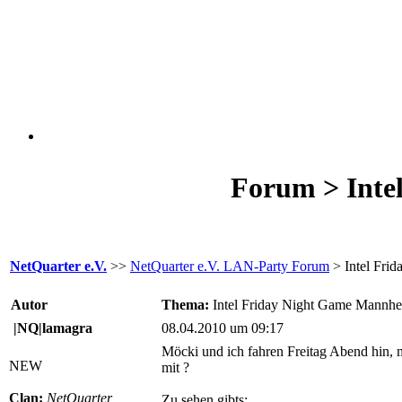
Forum > Inte
NetQuarter e.V.
>>
NetQuarter e.V. LAN-Party Forum
> Intel Fri
Autor
Thema:
Intel Friday Night Game Mannh
|NQ|lamagra
08.04.2010 um 09:17
Möcki und ich fahren Freitag Abend hin,
NEW
mit ?
Clan:
NetQuarter
Zu sehen gibts: