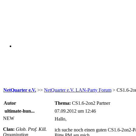
NetQuarter e.V.
>>
NetQuarter e.V. LAN-Party Forum
> CS1.6-2on
Autor
Thema:
CS1.6-2on2 Partner
ultimate-hun...
07.09.2012 um 12:46
NEW
Hallo,
Clan:
Glob. Prof. Kill.
ich suche noch einen guten CS1.6-2on2-Pa
Organization
Bitte PM am mich.