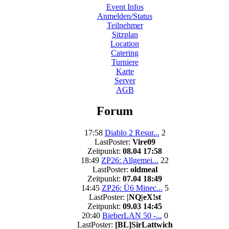
Event Infos
Anmelden/Status
Teilnehmer
Sitzplan
Location
Catering
Turniere
Karte
Server
AGB
Forum
17:58
Diablo 2 Resur...
2
LastPoster:
Vire09
Zeitpunkt:
08.04 17:58
18:49
ZP26: Allgemei...
22
LastPoster:
oldmeal
Zeitpunkt:
07.04 18:49
14:45
ZP26: Ü6 Minec...
5
LastPoster:
|NQ|eX!st
Zeitpunkt:
09.03 14:45
20:40
BieberLAN 50 -...
0
LastPoster:
[BL]SirLattwich