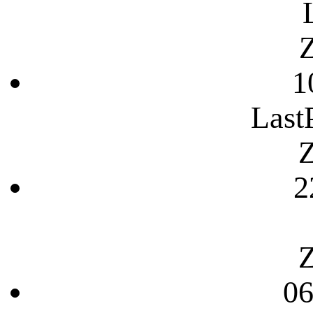
Z
1
Last
Z
2
Z
06