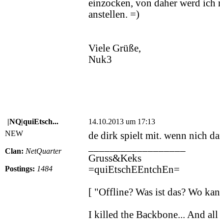
einzocken, von daher werd ich 
anstellen. =)
Viele Grüße,
Nuk3
|NQ|quiEtsch...
14.10.2013 um 17:13
NEW
de dirk spielt mit. wenn nich 
__________________
Clan:
NetQuarter
Gruss&Keks
=quiEtschEEntchEn=
Postings:
1484
[ "Offline? Was ist das? Wo k
I killed the Backbone... And all 