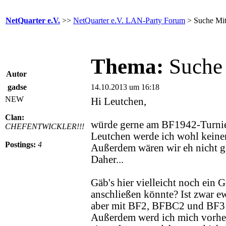
NetQuarter e.V.
>>
NetQuarter e.V. LAN-Party Forum
> Suche Mit
Thema:
Suche 
Autor
gadse
14.10.2013 um 16:18
NEW
Hi Leutchen,
Clan:
würde gerne am BF1942-Turnie
CHEFENTWICKLER!!!
Leutchen werde ich wohl keine
Postings:
4
Außerdem wären wir eh nicht ge
Daher...
Gäb's hier vielleicht noch ein
anschließen könnte? Ist zwar ew
aber mit BF2, BFBC2 und BF3 
Außerdem werd ich mich vorhe