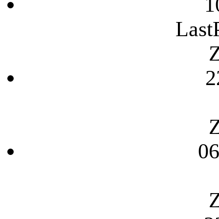
1
Last
Z
2
Z
06
Z