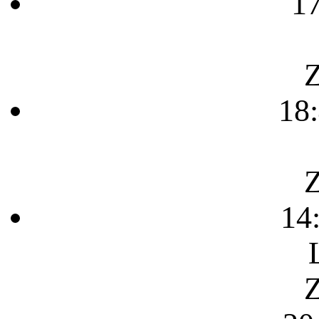
1
Z
18
Z
14
Z