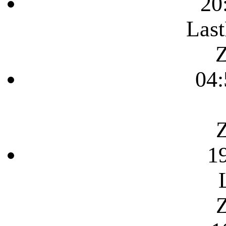
20
Last
Z
04:
Z
1
Z