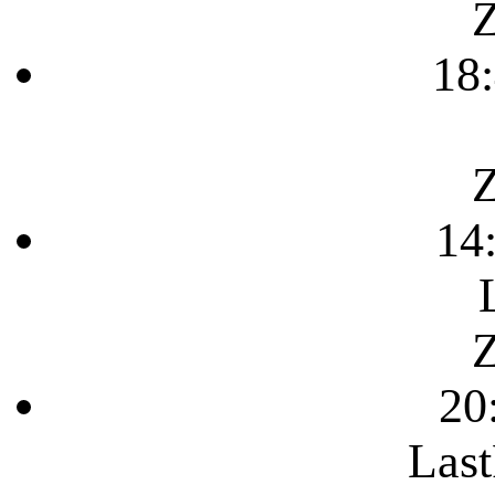
Z
18
Z
14
Z
20
Last