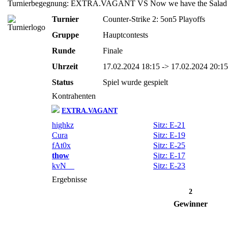
Turnierbegegnung: EXTRA.VAGANT VS Now we have the Salad
Turnier
Counter-Strike 2: 5on5 Playoffs
Gruppe
Hauptcontests
Runde
Finale
Uhrzeit
17.02.2024 18:15 -> 17.02.2024 20:15
Status
Spiel wurde gespielt
Kontrahenten
EXTRA.VAGANT
highkz
Sitz: E-21
Cura
Sitz: E-19
fAt0x
Sitz: E-25
thow
Sitz: E-17
kvN__
Sitz: E-23
Ergebnisse
2
Gewinner