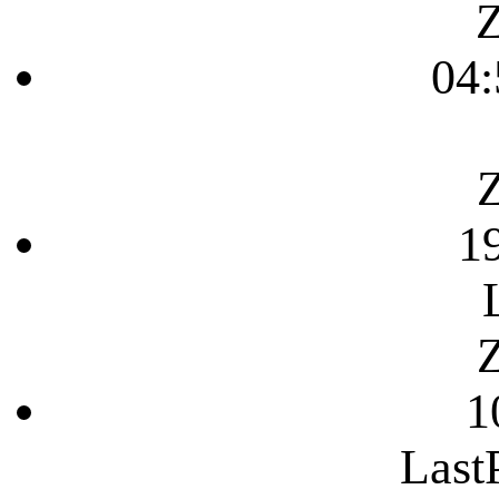
Z
04:
Z
1
Z
1
Last