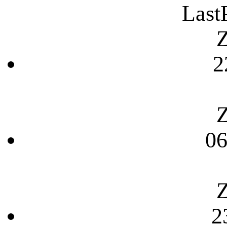
Last
Z
2
Z
06
Z
2