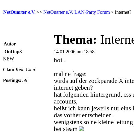
NetQuarter e.V.
>>
NetQuarter e.V. LAN-Party Forum
> Internet?
Thema:
Intern
Autor
OnDop3
14.01.2006 um 18:58
NEW
hoi...
Clan:
Kein Clan
mal ne frage:
wirds auf der zockparade X inte
Postings:
58
internet geben?
hat folgenden hintergrund, css 
accounts,
heißt ich kann jeweils nur ein
das vorher entscheiden.
wenigstens so ne kleine leitun
bei steam