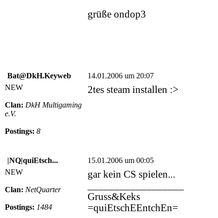
grüße ondop3
Bat@DkH.Keyweb
14.01.2006 um 20:07
NEW
2tes steam installen :>
Clan:
DkH Multigaming
e.V.
Postings:
8
|NQ|quiEtsch...
15.01.2006 um 00:05
NEW
gar kein CS spielen...
__________________
Clan:
NetQuarter
Gruss&Keks
=quiEtschEEntchEn=
Postings:
1484