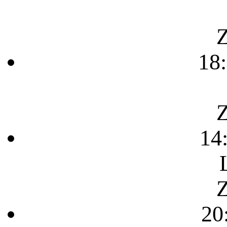
Z
18
Z
14
Z
20