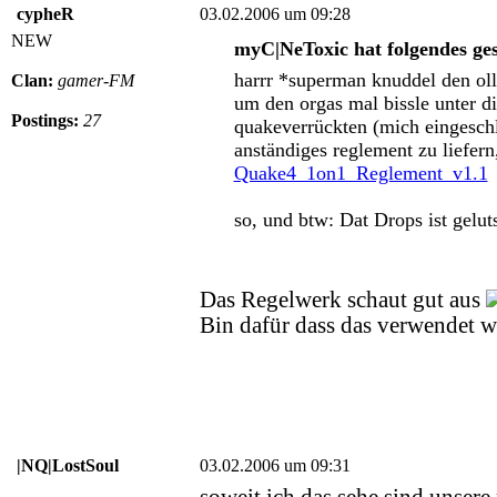
cypheR
03.02.2006 um 09:28
NEW
myC|NeToxic hat folgendes ge
harrr *superman knuddel den oll
Clan:
gamer-FM
um den orgas mal bissle unter d
Postings:
27
quakeverrückten (mich eingesch
anständiges reglement zu liefern,
Quake4_1on1_Reglement_v1.1
so, und btw: Dat Drops ist gelut
Das Regelwerk schaut gut aus
Bin dafür dass das verwendet w
|NQ|LostSoul
03.02.2006 um 09:31