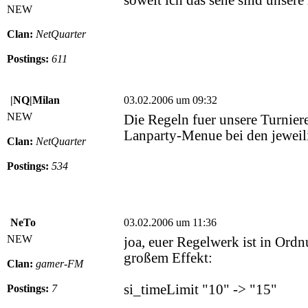
soweit ich das sehe sind unsere 
NEW
Clan:
NetQuarter
Postings:
611
|NQ|Milan
03.02.2006 um 09:32
NEW
Die Regeln fuer unsere Turniere
Lanparty-Menue bei den jeweil
Clan:
NetQuarter
Postings:
534
NeTo
03.02.2006 um 11:36
NEW
joa, euer Regelwerk ist in Ordn
großem Effekt:
Clan:
gamer-FM
si_timeLimit "10" -> "15"
Postings:
7