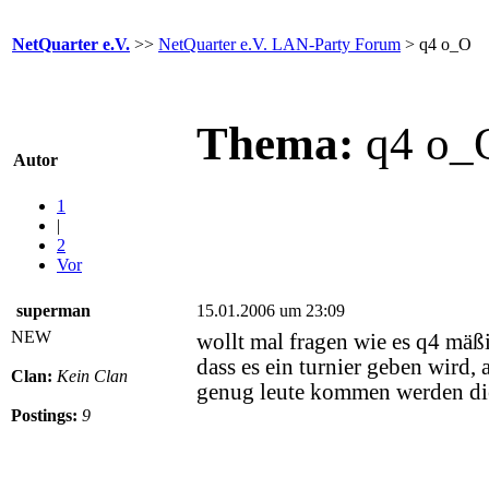
NetQuarter e.V.
>>
NetQuarter e.V. LAN-Party Forum
> q4 o_O
Thema:
q4 o_
Autor
1
|
2
Vor
superman
15.01.2006 um 23:09
NEW
wollt mal fragen wie es q4 mäß
dass es ein turnier geben wird, 
Clan:
Kein Clan
genug leute kommen werden die
Postings:
9