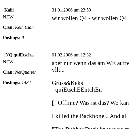
Kaiii
31.01.2006 um 23:59
NEW
wir wollen Q4 - wir wollen Q4 
Clan:
Kein Clan
Postings:
9
|NQ|quiEtsch...
01.02.2006 um 12:32
NEW
aber nur wenn das am WE auffe
vllt...
Clan:
NetQuarter
__________________
Gruss&Keks
Postings:
1484
=quiEtschEEntchEn=
[ "Offline? Was ist das? Wo k
I killed the Backbone... And all 