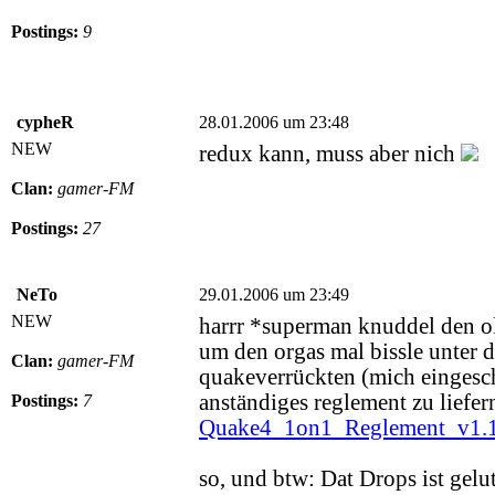
Postings:
9
cypheR
28.01.2006 um 23:48
NEW
redux kann, muss aber nich
Clan:
gamer-FM
Postings:
27
NeTo
29.01.2006 um 23:49
NEW
harrr *superman knuddel den o
um den orgas mal bissle unter 
Clan:
gamer-FM
quakeverrückten (mich einges
anständiges reglement zu liefern
Postings:
7
Quake4_1on1_Reglement_v1.
so, und btw: Dat Drops ist gelut