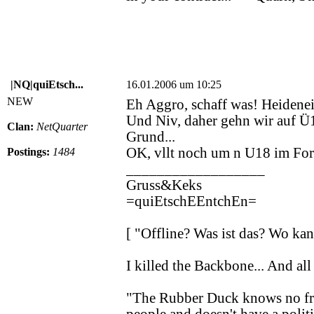
|NQ|quiEtsch...
16.01.2006 um 10:25
NEW
Eh Aggro, schaff was! Heidenei.
Und Niv, daher gehn wir auf Ü
Clan:
NetQuarter
Grund...
OK, vllt noch um n U18 im For
Postings:
1484
__________________
Gruss&Keks
=quiEtschEEntchEn=
[ "Offline? Was ist das? Wo k
I killed the Backbone... And all 
"The Rubber Duck knows no fron