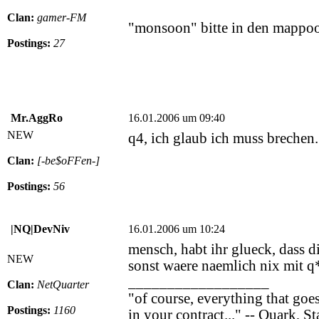
Clan:
gamer-FM
"monsoon" bitte in den mappo
Postings:
27
Mr.AggRo
16.01.2006 um 09:40
NEW
q4, ich glaub ich muss brechen. 
Clan:
[-be$oFFen-]
Postings:
56
|NQ|DevNiv
16.01.2006 um 10:24
mensch, habt ihr glueck, dass di
NEW
sonst waere naemlich nix mit q
__________________
Clan:
NetQuarter
"of course, everything that goes
Postings:
1160
in your contract..." -- Quark, S