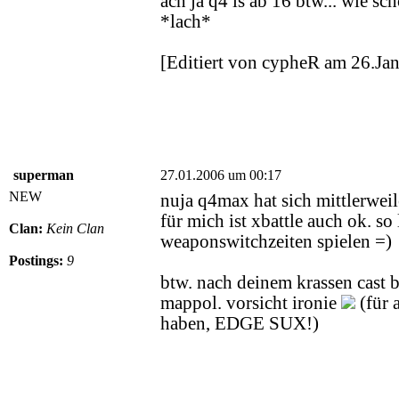
ach ja q4 is ab 16 btw... wie s
*lach*
[Editiert von cypheR am 26.Ja
superman
27.01.2006 um 00:17
NEW
nuja q4max hat sich mittlerweil
für mich ist xbattle auch ok. so
Clan:
Kein Clan
weaponswitchzeiten spielen =)
Postings:
9
btw. nach deinem krassen cast 
mappol. vorsicht ironie
(für 
haben, EDGE SUX!)