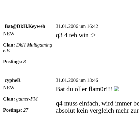
Bat@DkH.Keyweb
31.01.2006 um 16:42
NEW
q3 4 teh win :>
Clan:
DkH Multigaming
e.V.
Postings:
8
cypheR
31.01.2006 um 18:46
NEW
Bat du oller flam0r!!!
Clan:
gamer-FM
q4 muss einfach, wird immer b
absolut kein vergleich mehr z
Postings:
27