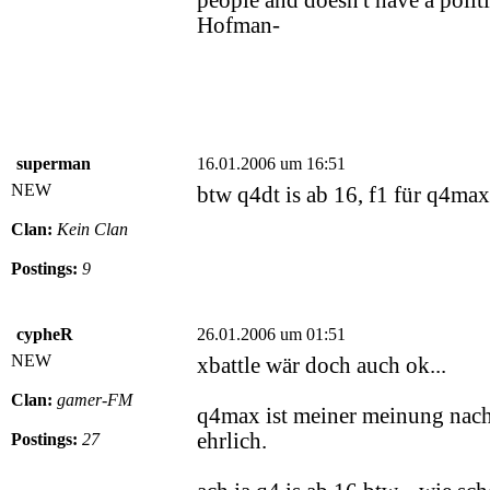
people and doesn't have a politi
Hofman-
superman
16.01.2006 um 16:51
NEW
btw q4dt is ab 16, f1 für q4m
Clan:
Kein Clan
Postings:
9
cypheR
26.01.2006 um 01:51
NEW
xbattle wär doch auch ok...
Clan:
gamer-FM
q4max ist meiner meinung nach
ehrlich.
Postings:
27