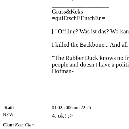
__________________
Gruss&Keks
=quiEtschEEntchEn=
[ "Offline? Was ist das? Wo k
I killed the Backbone... And all 
"The Rubber Duck knows no fron
people and doesn't have a politi
Hofman-
Kaiii
01.02.2006 um 22:25
NEW
4. ok! :>
Clan:
Kein Clan