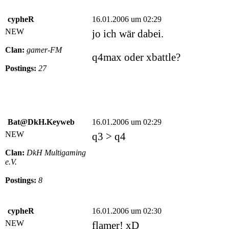
cypheR
16.01.2006 um 02:29
NEW
jo ich wär dabei.
Clan:
gamer-FM
q4max oder xbattle?
Postings:
27
Bat@DkH.Keyweb
16.01.2006 um 02:29
NEW
q3 > q4
Clan:
DkH Multigaming
e.V.
Postings:
8
cypheR
16.01.2006 um 02:30
NEW
flamer! xD