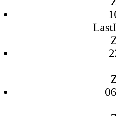
Z
1
Last
Z
2
Z
06