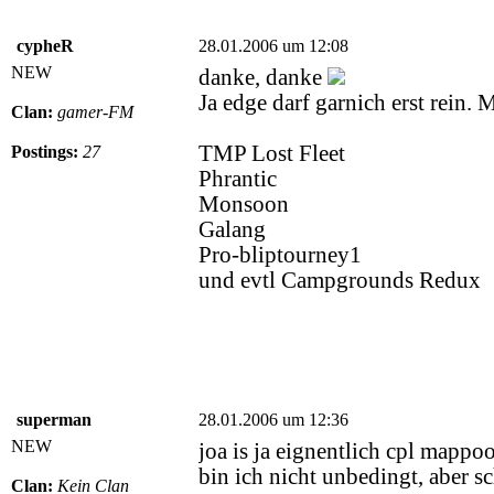
cypheR
28.01.2006 um 12:08
NEW
danke, danke
Ja edge darf garnich erst rein. 
Clan:
gamer-FM
TMP Lost Fleet
Postings:
27
Phrantic
Monsoon
Galang
Pro-bliptourney1
und evtl Campgrounds Redux
superman
28.01.2006 um 12:36
NEW
joa is ja eignentlich cpl mappo
bin ich nicht unbedingt, aber 
Clan:
Kein Clan