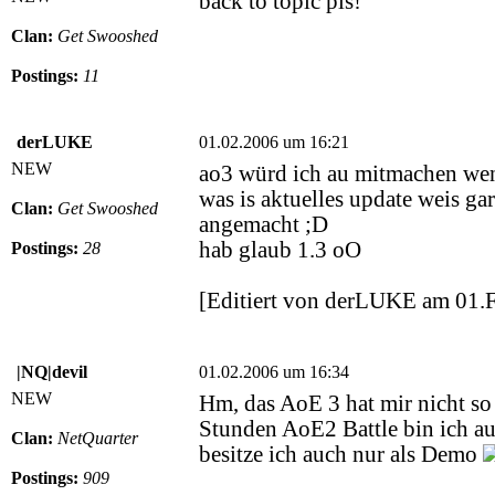
back to topic pls!
Clan:
Get Swooshed
Postings:
11
derLUKE
01.02.2006 um 16:21
NEW
ao3 würd ich au mitmachen wen
was is aktuelles update weis g
Clan:
Get Swooshed
angemacht ;D
hab glaub 1.3 oO
Postings:
28
[Editiert von derLUKE am 01.
|NQ|devil
01.02.2006 um 16:34
NEW
Hm, das AoE 3 hat mir nicht so
Stunden AoE2 Battle bin ich au
Clan:
NetQuarter
besitze ich auch nur als Demo
Postings:
909