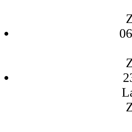
Z
06
Z
2
L
Z