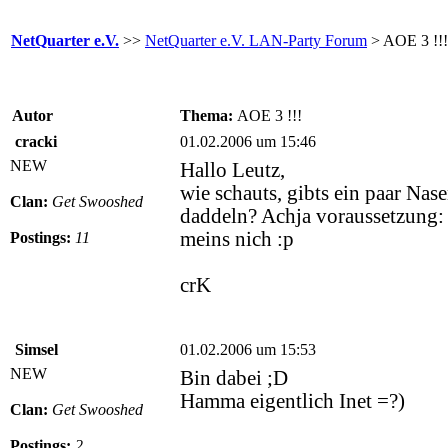
NetQuarter e.V.
>>
NetQuarter e.V. LAN-Party Forum
> AOE 3 !!!
Autor
Thema:
AOE 3 !!!
cracki
01.02.2006 um 15:46
NEW
Hallo Leutz,
wie schauts, gibts ein paar Na
Clan:
Get Swooshed
daddeln? Achja voraussetzung:
meins nich :p
Postings:
11
crK
Simsel
01.02.2006 um 15:53
NEW
Bin dabei ;D
Hamma eigentlich Inet =?)
Clan:
Get Swooshed
Postings:
2