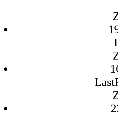
Z
1
Z
1
Last
Z
2