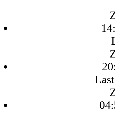
Z
14
Z
20
Last
Z
04: