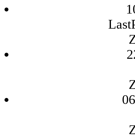
1
Last
Z
2
Z
06
Z