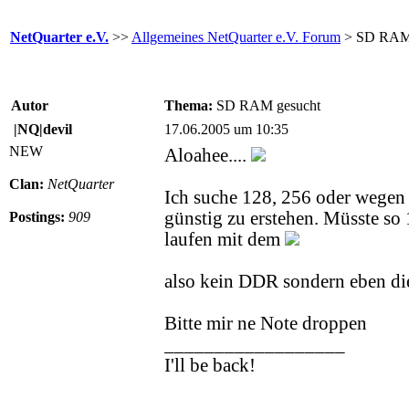
NetQuarter e.V.
>>
Allgemeines NetQuarter e.V. Forum
> SD RAM 
Autor
Thema:
SD RAM gesucht
|NQ|devil
17.06.2005 um 10:35
NEW
Aloahee....
Clan:
NetQuarter
Ich suche 128, 256 oder wege
günstig zu erstehen. Müsste so 1
Postings:
909
laufen mit dem
also kein DDR sondern eben d
Bitte mir ne Note droppen
__________________
I'll be back!