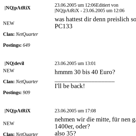
23.06.2005 um 12:06
Editiert von
|NQ|pAtRiX
|NQ|pAtRiX - 23.06.2005 um 12:06
was hattest dir denn preislich s
NEW
PC133
Clan:
NetQuarter
Postings:
649
|NQ|devil
23.06.2005 um 13:01
NEW
hmmm 30 bis 40 Euro?
__________________
Clan:
NetQuarter
I'll be back!
Postings:
909
|NQ|pAtRiX
23.06.2005 um 17:08
nehmen wir die mitte, für nen 
NEW
1400er, oder?
also 35?
Clan:
NetQuarter