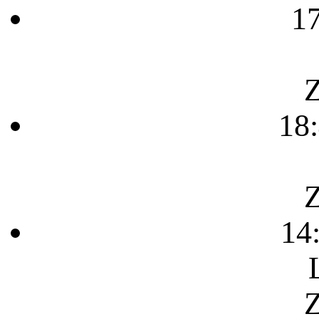
1
Z
18
Z
14
Z