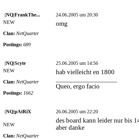
|NQ|FrankThe...
24.06.2005 um 20:30
NEW
omg
Clan:
NetQuarter
Postings:
689
|NQ|Scyte
25.06.2005 um 14:56
NEW
hab vielleicht en 1800
__________________
Clan:
NetQuarter
Queo, ergo facio
Postings:
1662
|NQ|pAtRiX
26.06.2005 um 22:20
des board kann leider nur bis 
NEW
aber danke
Clan:
NetQuarter