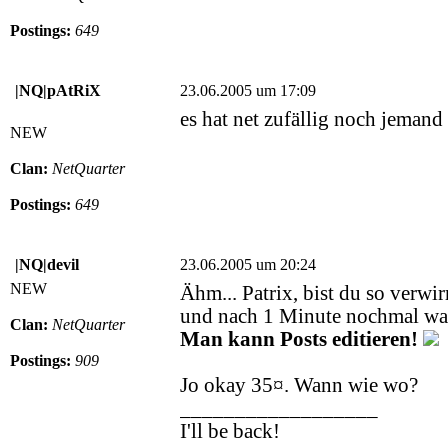
Postings:
649
|NQ|pAtRiX
23.06.2005 um 17:09
es hat net zufällig noch jeman
NEW
Clan:
NetQuarter
Postings:
649
|NQ|devil
23.06.2005 um 20:24
NEW
Ähm... Patrix, bist du so verwir
und nach 1 Minute nochmal wa
Clan:
NetQuarter
Man kann Posts editieren!
Postings:
909
Jo okay 35¤. Wann wie wo?
__________________
I'll be back!