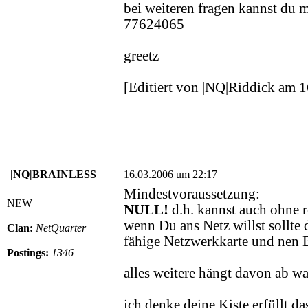
bei weiteren fragen kannst du 
77624065
greetz
[Editiert von |NQ|Riddick am 
|NQ|BRAINLESS
16.03.2006 um 22:17
Mindestvoraussetzung:
NEW
NULL!
d.h. kannst auch ohne
wenn Du ans Netz willst sollte 
Clan:
NetQuarter
fähige Netzwerkkarte und nen 
Postings:
1346
alles weitere hängt davon ab w
ich denke deine Kiste erfüllt das