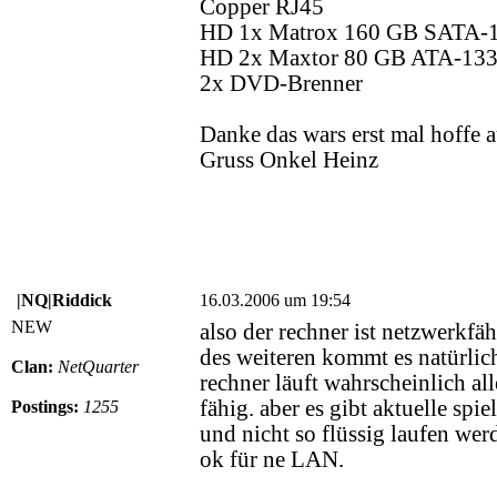
Copper RJ45
HD 1x Matrox 160 GB SATA-
HD 2x Maxtor 80 GB ATA-13
2x DVD-Brenner
Danke das wars erst mal hoffe 
Gruss Onkel Heinz
|NQ|Riddick
16.03.2006 um 19:54
NEW
also der rechner ist netzwerkfä
des weiteren kommt es natürlich
Clan:
NetQuarter
rechner läuft wahrscheinlich all
fähig. aber es gibt aktuelle spi
Postings:
1255
und nicht so flüssig laufen werd
ok für ne LAN.