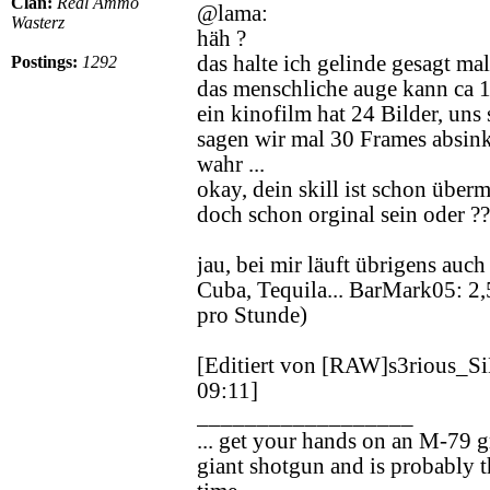
Clan:
Real Ammo
@lama:
Wasterz
häh ?
das halte ich gelinde gesagt mal
Postings:
1292
das menschliche auge kann ca 1
ein kinofilm hat 24 Bilder, uns
sagen wir mal 30 Frames absink
wahr ...
okay, dein skill ist schon über
doch schon orginal sein oder ?
jau, bei mir läuft übrigens auch (
Cuba, Tequila... BarMark05: 2,
pro Stunde)
[Editiert von [RAW]s3rious_
09:11]
__________________
... get your hands on an M-79 g
giant shotgun and is probably t