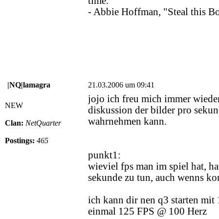
time.
- Abbie Hoffman, "Steal this B
|NQ|lamagra
21.03.2006 um 09:41
jojo ich freu mich immer wieder
NEW
diskussion der bilder pro seku
wahrnehmen kann.
Clan:
NetQuarter
Postings:
465
punkt1:
wieviel fps man im spiel hat, ha
sekunde zu tun, auch wenns kom
ich kann dir nen q3 starten m
einmal 125 FPS @ 100 Herz