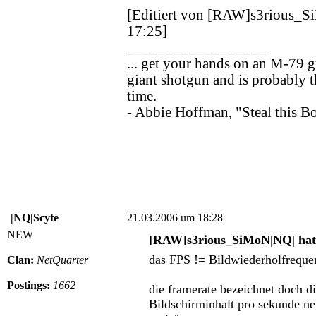
[Editiert von [RAW]s3rious_
17:25]
__________________
... get your hands on an M-79 g
giant shotgun and is probably t
time.
- Abbie Hoffman, "Steal this B
|NQ|Scyte
21.03.2006 um 18:28
NEW
[RAW]s3rious_SiMoN|NQ| hat 
das FPS != Bildwiederholfrequen
Clan:
NetQuarter
Postings:
1662
die framerate bezeichnet doch di
Bildschirminhalt pro sekunde ne