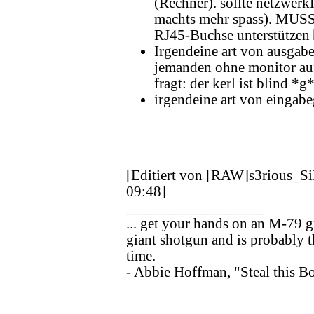
(Rechner). sollte netzwerkf
machts mehr spass). MUS
RJ45-Buchse unterstützen
Irgendeine art von ausgabe
jemanden ohne monitor auf
fragt: der kerl ist blind *g
irgendeine art von eingabe
[Editiert von [RAW]s3rious_
09:48]
__________________
... get your hands on an M-79 g
giant shotgun and is probably t
time.
- Abbie Hoffman, "Steal this B