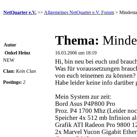
NetQuarter e.V.
>>
Allgemeines NetQuarter e.V. Forum
> Mindesta
Thema:
Minde
Autor
Onkel Heinz
16.03.2006 um 18:19
NEW
Hi, bin neu bei euch und brauch
Was für voraussetzungen brauc
Clan:
Kein Clan
von euch teinemen zu können?
Habe leider keine info darüber
Postings:
2
Mein System zur zeit:
Bord Asus P4P800 Pro
Proz. P4 1700 Mhz (Leider noc
Speicher 4x 512 mb Infinion a
Grafik ATI Radeon Pro 9800 
2x Marvel Yucon Gigabit Ether