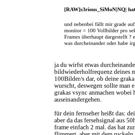
[RAW]s3rious_SiMoN|NQ| hat 
und nebenbei fällt mir grade a
monitor = 100 Vollbilder pro se
Frames überhaupt dargestellt ? 
was durcheinander oder habe ir
ja du wirfst etwas durcheinande
bildwiederholfrequenz deines mo
100Bilder/s dar, ob deine graka
wurscht, deswegen sollte man ei
grakas vsync anmachen wobei h
auseinandergehen.
für dein fernseher heißt das: d
aber da das fersehsignal aus 50h
frame einfach 2 mal. das hat zu
flimmert, aber mit dem ruckeln 