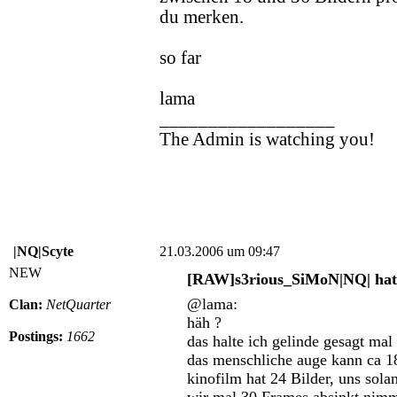
du merken.
so far
lama
__________________
The Admin is watching you!
|NQ|Scyte
21.03.2006 um 09:47
NEW
[RAW]s3rious_SiMoN|NQ| hat 
@lama:
Clan:
NetQuarter
häh ?
Postings:
1662
das halte ich gelinde gesagt mal 
das menschliche auge kann ca 18
kinofilm hat 24 Bilder, uns sola