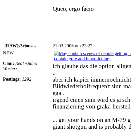
__________________
Queo, ergo facio
[RAW]s3rious...
21.03.2006 um 23:22
NEW
Clan:
Real Ammo
ich glaube das die option allge
Wasterz
..
aber ich kapier immernochnic
Postings:
1292
Bildwiederholfrequenz sinn mac
egal.
irgend einen sinn wird es ja s
finanzierung von graka-herstell
__________________
... get your hands on an M-79 g
giant shotgun and is probably t