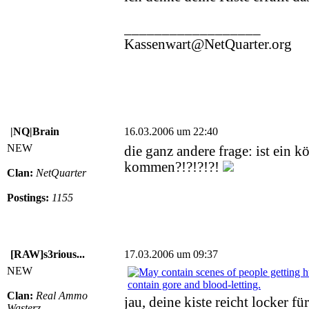
__________________
Kassenwart@NetQuarter.org
|NQ|Brain
16.03.2006 um 22:40
NEW
die ganz andere frage: ist ein k
kommen?!?!?!?!
Clan:
NetQuarter
Postings:
1155
[RAW]s3rious...
17.03.2006 um 09:37
NEW
Clan:
Real Ammo
jau, deine kiste reicht locker fü
Wasterz