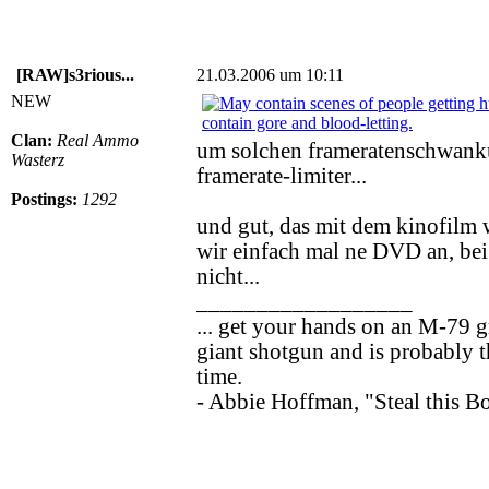
[RAW]s3rious...
21.03.2006 um 10:11
NEW
Clan:
Real Ammo
um solchen frameratenschwank
Wasterz
framerate-limiter...
Postings:
1292
und gut, das mit dem kinofilm w
wir einfach mal ne DVD an, bei 
nicht...
__________________
... get your hands on an M-79 g
giant shotgun and is probably t
time.
- Abbie Hoffman, "Steal this B