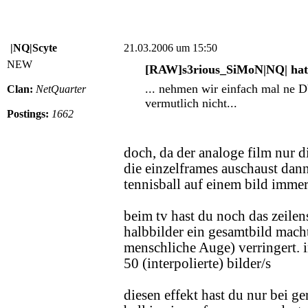
|NQ|Scyte
21.03.2006 um 15:50
NEW
[RAW]s3rious_SiMoN|NQ| hat 
... nehmen wir einfach mal ne D
Clan:
NetQuarter
vermutlich nicht...
Postings:
1662
doch, da der analoge film nur d
die einzelframes auschaust dann 
tennisball auf einem bild imme
beim tv hast du noch das zeile
halbbilder ein gesamtbild macht
menschliche Auge) verringert. 
50 (interpolierte) bilder/s
diesen effekt hast du nur bei ge