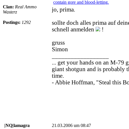
Clan:
Real Ammo
jo, prima.
Wasterz
sollte doch alles prima auf dein
Postings:
1292
schnell anmelden
!
gruss
Simon
__________________
... get your hands on an M-79 g
giant shotgun and is probably t
time.
- Abbie Hoffman, "Steal this B
|NQ|lamagra
21.03.2006 um 08:47