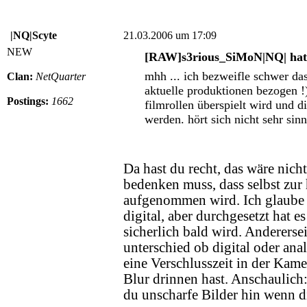
|NQ|Scyte
21.03.2006 um 17:09
NEW
[RAW]s3rious_SiMoN|NQ| hat 
mhh ... ich bezweifle schwer da
Clan:
NetQuarter
aktuelle produktionen bezogen !
Postings:
1662
filmrollen überspielt wird und d
werden. hört sich nicht sehr sinn
Da hast du recht, das wäre nich
bedenken muss, dass selbst zur
aufgenommen wird. Ich glaube 
digital, aber durchgesetzt hat e
sicherlich bald wird. Andererse
unterschied ob digital oder a
eine Verschlusszeit in der Kam
Blur drinnen hast. Anschaulic
du unscharfe Bilder hin wenn di