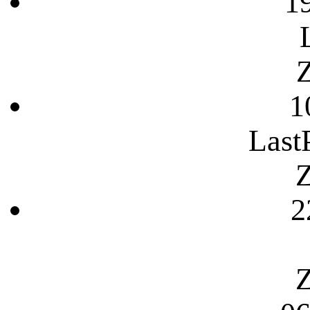
1
Z
1
Last
Z
2
Z