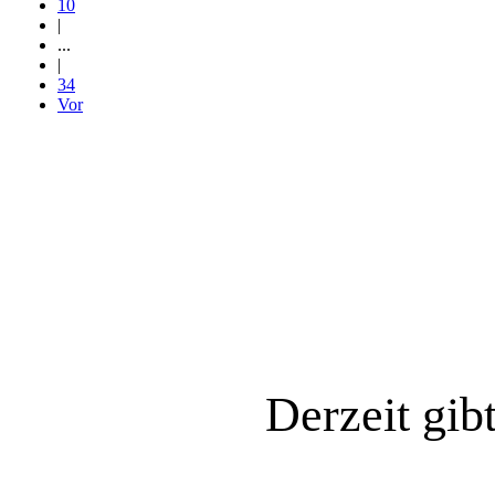
10
|
...
|
34
Vor
Derzeit gib