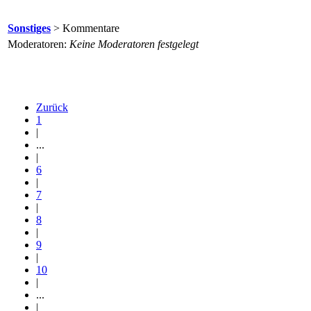
Sonstiges
> Kommentare
Moderatoren:
Keine Moderatoren festgelegt
Zurück
1
|
...
|
6
|
7
|
8
|
9
|
10
|
...
|