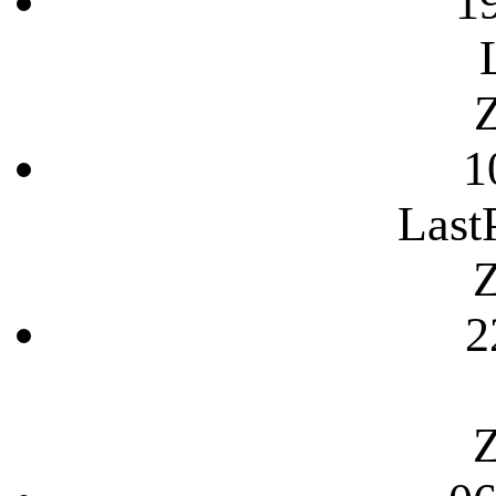
1
Z
1
Last
Z
2
Z