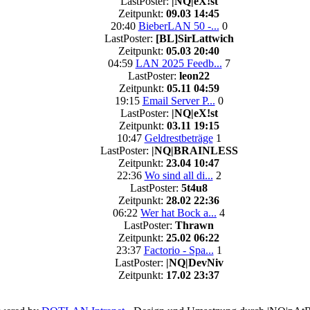
LastPoster:
|NQ|eX!st
Zeitpunkt:
09.03 14:45
20:40
BieberLAN 50 -...
0
LastPoster:
[BL]SirLattwich
Zeitpunkt:
05.03 20:40
04:59
LAN 2025 Feedb...
7
LastPoster:
leon22
Zeitpunkt:
05.11 04:59
19:15
Email Server P...
0
LastPoster:
|NQ|eX!st
Zeitpunkt:
03.11 19:15
10:47
Geldrestbeträge
1
LastPoster:
|NQ|BRAINLESS
Zeitpunkt:
23.04 10:47
22:36
Wo sind all di...
2
LastPoster:
5t4u8
Zeitpunkt:
28.02 22:36
06:22
Wer hat Bock a...
4
LastPoster:
Thrawn
Zeitpunkt:
25.02 06:22
23:37
Factorio - Spa...
1
LastPoster:
|NQ|DevNiv
Zeitpunkt:
17.02 23:37