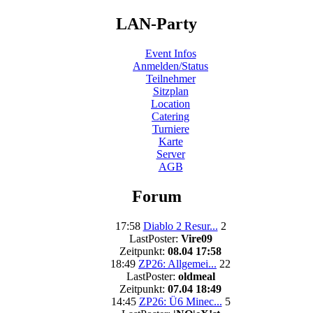
LAN-Party
Event Infos
Anmelden/Status
Teilnehmer
Sitzplan
Location
Catering
Turniere
Karte
Server
AGB
Forum
17:58
Diablo 2 Resur...
2
LastPoster:
Vire09
Zeitpunkt:
08.04 17:58
18:49
ZP26: Allgemei...
22
LastPoster:
oldmeal
Zeitpunkt:
07.04 18:49
14:45
ZP26: Ü6 Minec...
5