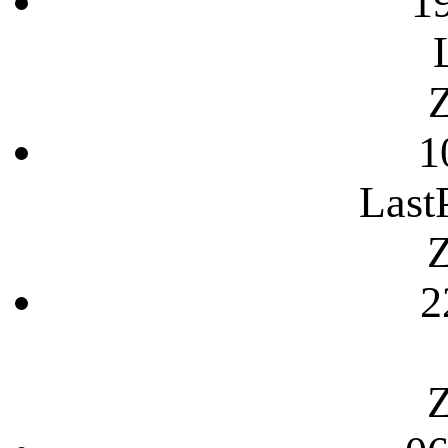
1
Z
1
Last
Z
2
Z