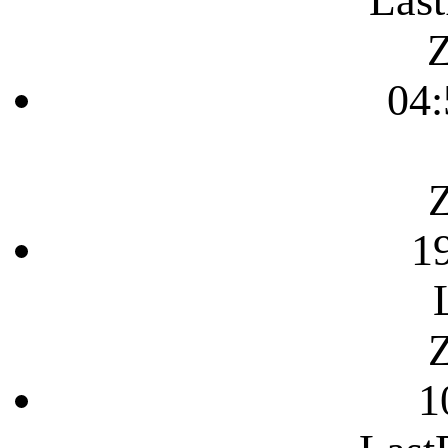
Last
Z
04:
Z
1
Z
1