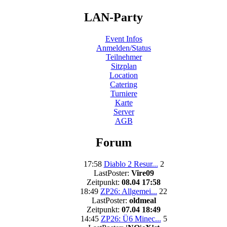
LAN-Party
Event Infos
Anmelden/Status
Teilnehmer
Sitzplan
Location
Catering
Turniere
Karte
Server
AGB
Forum
17:58
Diablo 2 Resur...
2
LastPoster:
Vire09
Zeitpunkt:
08.04 17:58
18:49
ZP26: Allgemei...
22
LastPoster:
oldmeal
Zeitpunkt:
07.04 18:49
14:45
ZP26: Ü6 Minec...
5