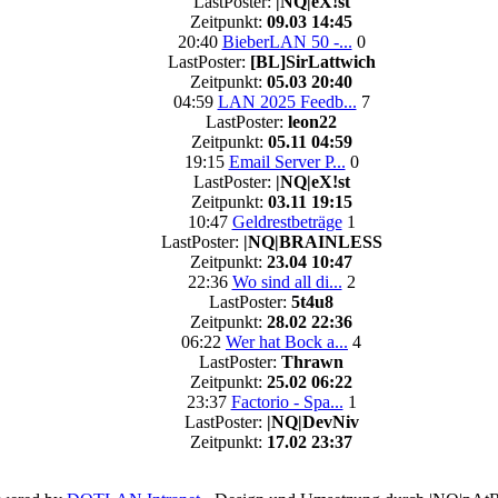
LastPoster:
|NQ|eX!st
Zeitpunkt:
09.03 14:45
20:40
BieberLAN 50 -...
0
LastPoster:
[BL]SirLattwich
Zeitpunkt:
05.03 20:40
04:59
LAN 2025 Feedb...
7
LastPoster:
leon22
Zeitpunkt:
05.11 04:59
19:15
Email Server P...
0
LastPoster:
|NQ|eX!st
Zeitpunkt:
03.11 19:15
10:47
Geldrestbeträge
1
LastPoster:
|NQ|BRAINLESS
Zeitpunkt:
23.04 10:47
22:36
Wo sind all di...
2
LastPoster:
5t4u8
Zeitpunkt:
28.02 22:36
06:22
Wer hat Bock a...
4
LastPoster:
Thrawn
Zeitpunkt:
25.02 06:22
23:37
Factorio - Spa...
1
LastPoster:
|NQ|DevNiv
Zeitpunkt:
17.02 23:37