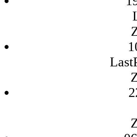
1
Z
1
Last
Z
2
Z