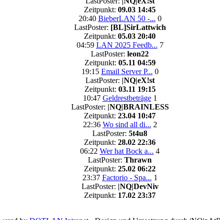
LastPoster:
|NQ|eX!st
Zeitpunkt:
09.03 14:45
20:40
BieberLAN 50 -...
0
LastPoster:
[BL]SirLattwich
Zeitpunkt:
05.03 20:40
04:59
LAN 2025 Feedb...
7
LastPoster:
leon22
Zeitpunkt:
05.11 04:59
19:15
Email Server P...
0
LastPoster:
|NQ|eX!st
Zeitpunkt:
03.11 19:15
10:47
Geldrestbeträge
1
LastPoster:
|NQ|BRAINLESS
Zeitpunkt:
23.04 10:47
22:36
Wo sind all di...
2
LastPoster:
5t4u8
Zeitpunkt:
28.02 22:36
06:22
Wer hat Bock a...
4
LastPoster:
Thrawn
Zeitpunkt:
25.02 06:22
23:37
Factorio - Spa...
1
LastPoster:
|NQ|DevNiv
Zeitpunkt:
17.02 23:37