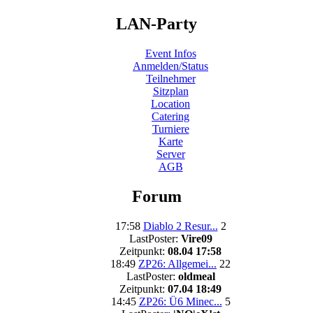
LAN-Party
Event Infos
Anmelden/Status
Teilnehmer
Sitzplan
Location
Catering
Turniere
Karte
Server
AGB
Forum
17:58
Diablo 2 Resur...
2
LastPoster:
Vire09
Zeitpunkt:
08.04 17:58
18:49
ZP26: Allgemei...
22
LastPoster:
oldmeal
Zeitpunkt:
07.04 18:49
14:45
ZP26: Ü6 Minec...
5