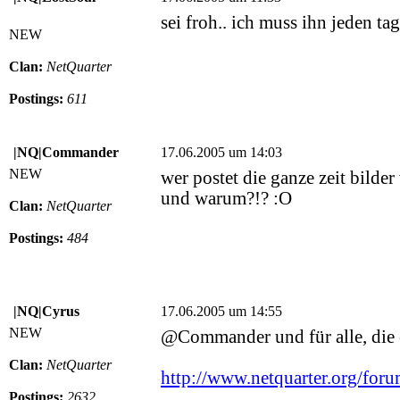
sei froh.. ich muss ihn jeden t
NEW
Clan:
NetQuarter
Postings:
611
|NQ|Commander
17.06.2005 um 14:03
NEW
wer postet die ganze zeit bilde
und warum?!? :O
Clan:
NetQuarter
Postings:
484
|NQ|Cyrus
17.06.2005 um 14:55
NEW
@Commander und für alle, die e
Clan:
NetQuarter
http://www.netquarter.org/for
Postings:
2632