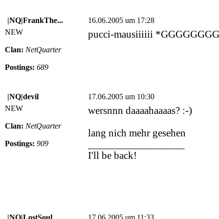
|NQ|FrankThe...
16.06.2005 um 17:28
NEW
pucci-mausiiiiii *GGGGGGG
Clan:
NetQuarter
Postings:
689
|NQ|devil
17.06.2005 um 10:30
NEW
wersnnn daaaahaaaas? :-)
Clan:
NetQuarter
lang nich mehr gesehen
__________________
Postings:
909
I'll be back!
|NQ|LostSoul
17.06.2005 um 11:33