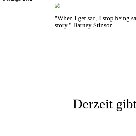
__________________
"When I get sad, I stop being 
story." Barney Stinson
Derzeit gib