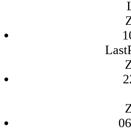
Z
1
Last
Z
2
Z
06