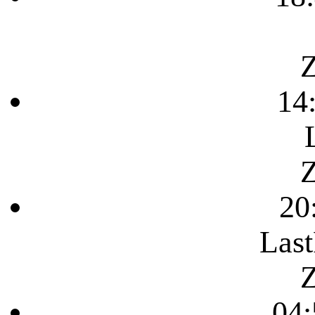
Z
14
Z
20
Last
Z
04: