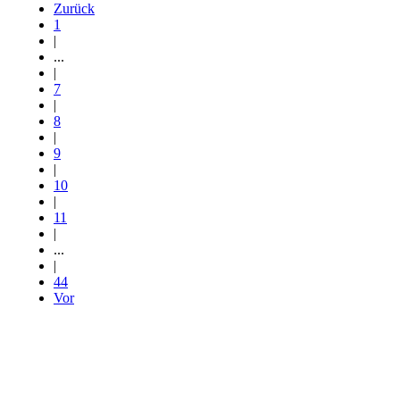
Zurück
1
|
...
|
7
|
8
|
9
|
10
|
11
|
...
|
44
Vor