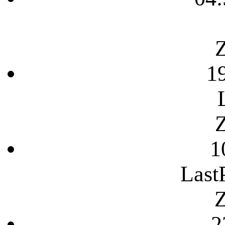
Z
1
Z
1
Last
Z
2