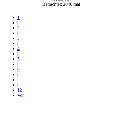
Betrachtet: 2046 mal
1
|
2
|
3
|
4
|
5
|
6
|
...
|
12
Vor