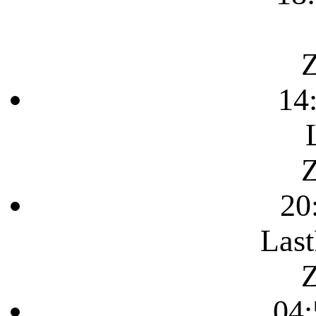
Z
14
Z
20
Last
Z
04: