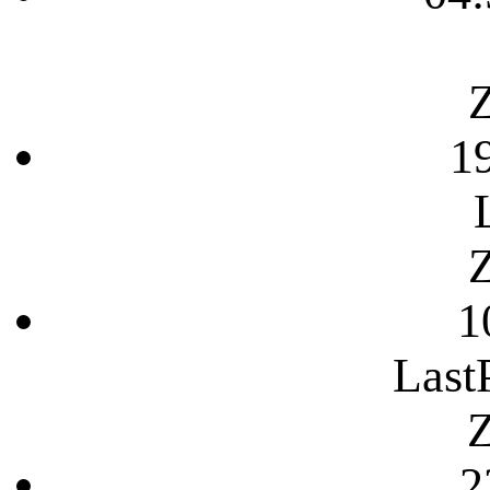
Z
1
Z
1
Last
Z
2