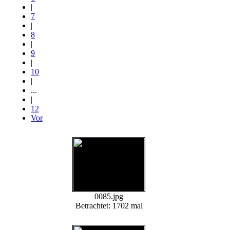
|
7
|
8
|
9
|
10
|
...
|
12
Vor
0085.jpg
Betrachtet: 1702 mal