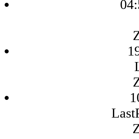
04:
Z
1
Z
1
Last
Z