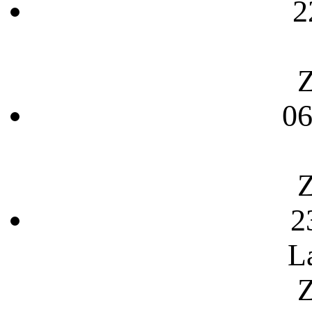
2
Z
06
Z
2
L
Z