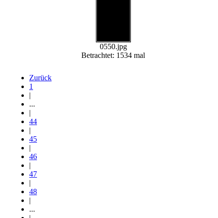
0550.jpg
Betrachtet: 1534 mal
Zurück
1
|
...
|
44
|
45
|
46
|
47
|
48
|
...
|