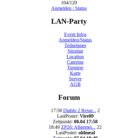
104/120
Anmelden / Status
LAN-Party
Event Infos
Anmelden/Status
Teilnehmer
Sitzplan
Location
Catering
Turniere
Karte
Server
AGB
Forum
17:58
Diablo 2 Resur...
2
LastPoster:
Vire09
Zeitpunkt:
08.04 17:58
18:49
ZP26: Allgemei...
22
LastPoster:
oldmeal