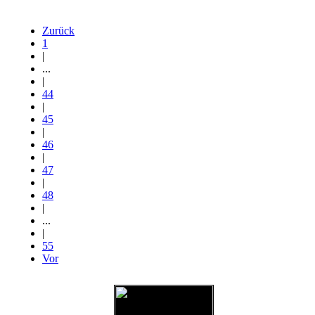
Zurück
1
|
...
|
44
|
45
|
46
|
47
|
48
|
...
|
55
Vor