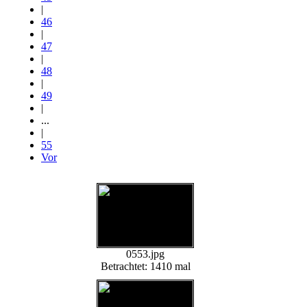
|
46
|
47
|
48
|
49
|
...
|
55
Vor
0553.jpg
Betrachtet: 1410 mal