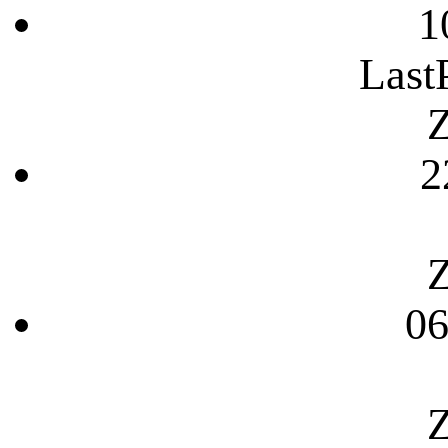
1
Last
Z
2
Z
06
Z