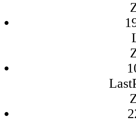
Z
1
Z
1
Last
Z
2