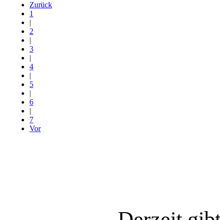
Zurück
1
|
2
|
3
|
4
|
5
|
6
|
7
Vor
Derzeit gib