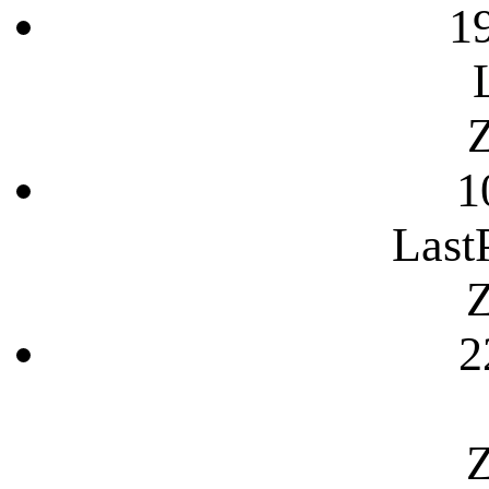
1
Z
1
Last
Z
2
Z