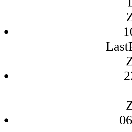
Z
1
Last
Z
2
Z
06